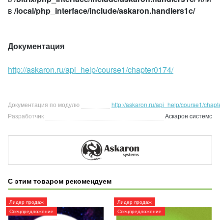
в
/local/php_interface/include/askaron.handlers1c/
Документация
http://askaron.ru/api_help/course1/chapter0174/
Документация по модулю
http://askaron.ru/api_help/course1/chap
Разработчик
Аскарон cистемс
С этим товаром рекомендуем
Лидер продаж
Лидер продаж
Спецпредложение
Спецпредложение